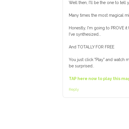
Well then, I'll be the one to tell 
Many times the most magical mira
Honestly, I'm going to PROVE it
I've synthesized...
And TOTALLY FOR FREE
You just click "Play" and watch mo
be surprised..
TAP here now to play this mag
Reply