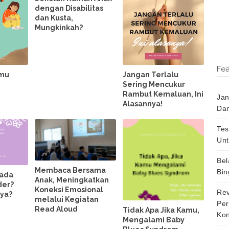
dengan Disabilitas
dan Kusta,
Mungkinkah?
Fea
amu
Jangan Terlalu
Sering Mencukur
Rambut Kemaluan, Ini
Jan
Alasannya!
Dan
Tes
Unt
Bel
Membaca Bersama
Bin
 ada
Anak, Meningkatkan
der?
Koneksi Emosional
Rev
nya?
melalui Kegiatan
Per
Read Aloud
Tidak Apa Jika Kamu,
Kon
Mengalami Baby