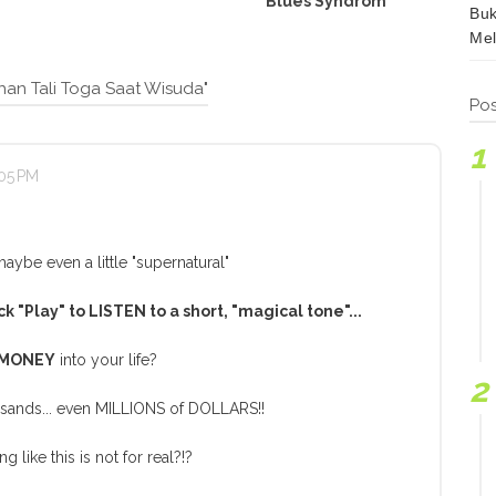
Blues Syndrom
Buk
Mel
han Tali Toga Saat Wisuda"
Pos
:05 PM
maybe even a little "supernatural"
ck "Play" to LISTEN to a short, "magical tone"...
 MONEY
into your life?
ousands... even MILLIONS of DOLLARS!!
like this is not for real?!?