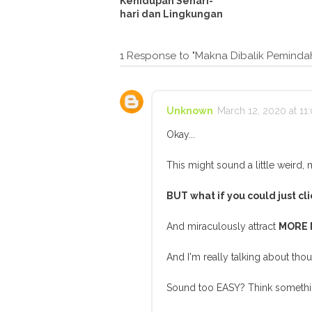
Kehidupan Sehari-
hari dan Lingkungan
1 Response to "Makna Dibalik Peminda
Unknown
March 12, 2020 at 11
Okay...
This might sound a little weird, 
BUT what if you could just cli
And miraculously attract
MORE
And I'm really talking about th
Sound too EASY? Think something 