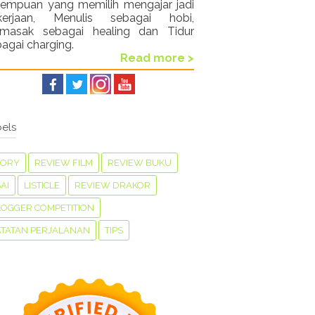
rempuan yang memilih mengajar jadi
kerjaan, Menulis sebagai hobi,
masak sebagai healing dan Tidur
agai charging.
Read more >
els
TORY
REVIEW FILM
REVIEW BUKU
AI
LISTICLE
REVIEW DRAKOR
LOGGER COMPETITION
ATATAN PERJALANAN
TIPS