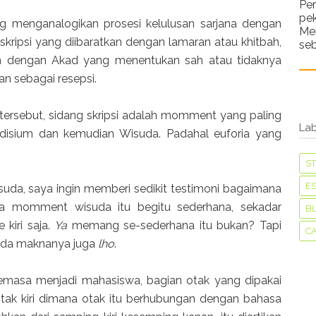
Pe
pe
 menganalogikan prosesi kelulusan sarjana dengan
Me
 skripsi yang diibaratkan dengan lamaran atau khitbah,
seb
an dengan Akad yang menentukan sah atau tidaknya
an sebagai resepsi.
tersebut, sidang skripsi adalah momment yang paling
Lab
disium dan kemudian Wisuda. Padahal euforia yang
S
ES
suda, saya ingin memberi sedikit testimoni bagaimana
ya momment wisuda itu begitu sederhana, sekadar
B
 kiri saja.
Ya
memang se-sederhana itu bukan? Tapi
C
 ada maknanya juga
lho
.
 semasa menjadi mahasiswa, bagian otak yang dipakai
ak kiri dimana otak itu berhubungan dengan bahasa