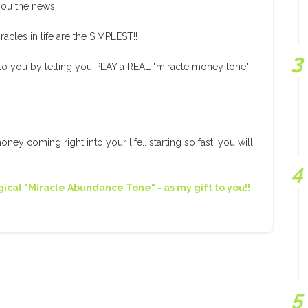
you the news...
cles in life are the SIMPLEST!!
 to you by letting you PLAY a REAL "miracle money tone"
ney coming right into your life.. starting so fast, you will
ical "Miracle Abundance Tone" - as my gift to you!!