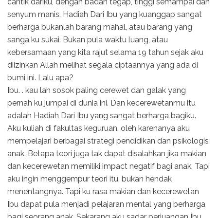
cantik dariku, dengan badan tegap, tinggi semampai dan
senyum manis. Hadiah Dari Ibu yang kuanggap sangat
berharga bukanlah barang mahal, atau barang yang
sanga ku sukai. Bukan pula waktu luang, atau
kebersamaan yang kita rajut selama 19 tahun sejak aku
diizinkan Allah melihat segala ciptaannya yang ada di
bumi ini. Lalu apa?
Ibu. . kau lah sosok paling cerewet dan galak yang
pernah ku jumpai di dunia ini. Dan kecerewetanmu itu
adalah Hadiah Dari Ibu yang sangat berharga bagiku.
Aku kuliah di fakultas keguruan, oleh karenanya aku
mempelajari berbagai strategi pendidikan dan psikologis
anak. Betapa teori juga tak dapat disalahkan jika makian
dan kecerewetan memiliki impact negatif bagi anak. Tapi
aku ingin menggempur teori itu, bukan hendak
menentangnya. Tapi ku rasa makian dan kecerewetan
Ibu dapat pula menjadi pelajaran mental yang berharga
bagi seorang anak. Sekarang aku sadar perjuangan Ibu