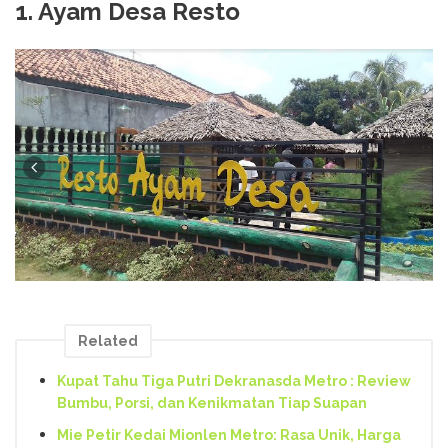
1. Ayam Desa Resto
Related
Kupat Tahu Tiga Putri Dekranasda Metro : Review
Bumbu, Porsi, dan Kenikmatan Tiap Suapan
Mie Petir Kedai Mionlen Metro: Rasa Unik, Harga