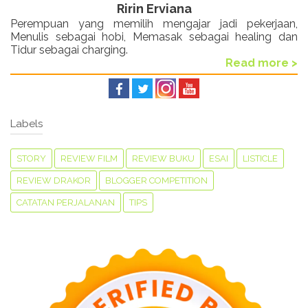
Ririn Erviana
Perempuan yang memilih mengajar jadi pekerjaan,
Menulis sebagai hobi, Memasak sebagai healing dan
Tidur sebagai charging.
Read more >
Labels
STORY
REVIEW FILM
REVIEW BUKU
ESAI
LISTICLE
REVIEW DRAKOR
BLOGGER COMPETITION
CATATAN PERJALANAN
TIPS