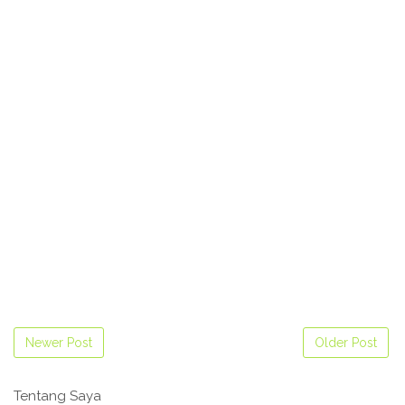
Newer Post
Older Post
Tentang Saya