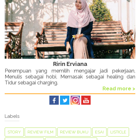
Ririn Erviana
Perempuan yang memilih mengajar jadi pekerjaan,
Menulis sebagai hobi, Memasak sebagai healing dan
Tidur sebagai charging.
Read more >
Labels
STORY
REVIEW FILM
REVIEW BUKU
ESAI
LISTICLE