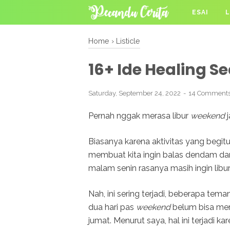
ESAI
L
Home
›
Listicle
16+ Ide Healing 
Saturday, September 24, 2022
14 Comment
Pernah nggak merasa libur
weekend
j
Biasanya karena aktivitas yang begitu
membuat kita ingin balas dendam da
malam senin rasanya masih ingin libu
Nah, ini sering terjadi, beberapa tem
dua hari pas
weekend
belum bisa mem
jumat. Menurut saya, hal ini terjadi ka