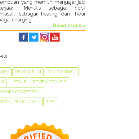
rempuan yang memilih mengajar jadi
kerjaan, Menulis sebagai hobi,
masak sebagai healing dan Tidur
agai charging.
Read more >
els
TORY
REVIEW FILM
REVIEW BUKU
AI
LISTICLE
REVIEW DRAKOR
LOGGER COMPETITION
ATATAN PERJALANAN
TIPS