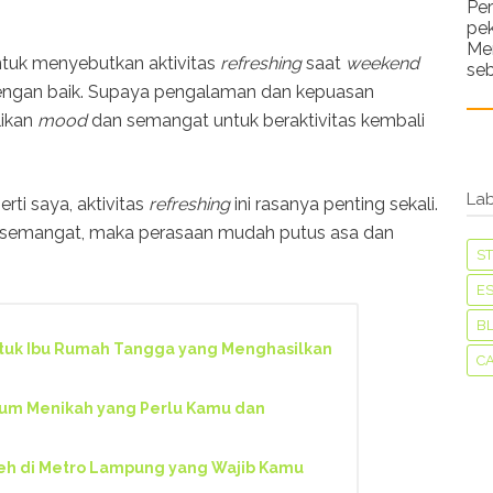
Pe
pe
Me
untuk menyebutkan aktivitas
refreshing
saat
weekend
seb
 dengan baik. Supaya pengalaman dan kepuasan
likan
mood
dan semangat untuk beraktivitas kembali
Lab
rti saya, aktivitas
refreshing
ini rasanya penting sekali.
ga semangat, maka perasaan mudah putus asa dan
S
ES
B
tuk Ibu Rumah Tangga yang Menghasilkan
C
lum Menikah yang Perlu Kamu dan
eh di Metro Lampung yang Wajib Kamu