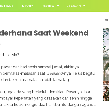
ISTICLE
STORY
REVIEW
JELAJAH
Te
Sederhana Saat Weekend
s
adi sia-sia?
 padat dari hari senin sampai jumat, akhirnya
n bermalas-malasan saat
weekend-
nya. Terus begitu
r dan bermalas-malasan lebih lama lagi.
anku juga ada yang berkeluh demikian. Rasanya libur
bayar kepenatan yang dirasakan dari senin hingga
rena kita tidak mengisi dua hari libur itu dengan agenda