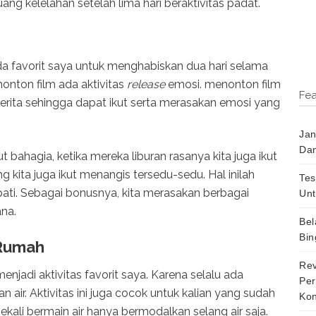
ang kelelahan setelah lima hari beraktivitas padat.
da favorit saya untuk menghabiskan dua hari selama
nton film ada aktivitas
release
emosi. menonton film
Fea
cerita sehingga dapat ikut serta merasakan emosi yang
Jan
Dan
t bahagia, ketika mereka liburan rasanya kita juga ikut
ang kita juga ikut menangis tersedu-sedu. Hal inilah
Tes
ati. Sebagai bonusnya, kita merasakan berbagai
Unt
na.
Bel
Bin
 Rumah
Rev
enjadi aktivitas favorit saya. Karena selalu ada
Per
an air. Aktivitas ini juga cocok untuk kalian yang sudah
Kon
sekali bermain air hanya bermodalkan selang air saja.