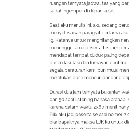
ruangan ternyata jadwal tes yang pe
sudah ngemper di depan kelas.
Saat aku menulis ini, aku sedang ber
menyelesaikan paragraf pertama aku
ig. Katanya untuk menghilangkan nerv
menunggu lama peserta tes jam pertam
mendapat tempat duduk paling depa
dosen laki-laki dan lumayan ganteng
segala peraturan kami pun mulai men
melalukan dosa mencuri pandang ba
Durasi dua jam ternyata bukanlah wak
dan 50 soal listening bahasa araaab. A
karena dalam waktu 2x60 menit hanya
Fiiix aku jadi peserta selesai nomor 
biar bapaknya maksa LJK ku untuk diamb