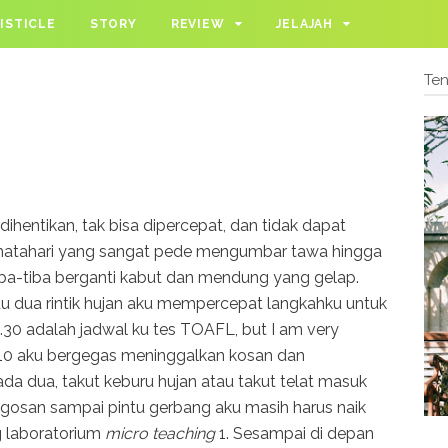
ISTICLE
STORY
REVIEW
JELAJAH
Te
 dihentikan, tak bisa dipercepat, dan tidak dapat
ar matahari yang sangat pede mengumbar tawa hingga
iba-tiba berganti kabut dan mendung yang gelap.
dua rintik hujan aku mempercepat langkahku untuk
14.30 adalah jadwal ku tes TOAFL, but I am very
14.10 aku bergegas meninggalkan kosan dan
a dua, takut keburu hujan atau takut telat masuk
gosan sampai pintu gerbang aku masih harus naik
g laboratorium
micro
teaching
1. Sesampai di depan