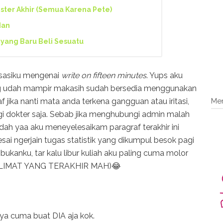
ter Akhir (Semua Karena Pete)
dan
yang Baru Beli Sesuatu
lisasiku mengenai
write on
fifteen minutes
. Yups aku
ang udah mampir makasih sudah bersedia menggunakan
Me
f jika nanti mata anda terkena gangguan atau iritasi,
gi dokter saja. Sebab jika menghubungi admin malah
ah yaa aku meneyelesaikam paragraf terakhir ini
sai ngerjain tugas statistik yang dikumpul besok pagi
ukanku, tar kalu libur kuliah aku paling cuma molor
KALIMAT YANG TERAKHIR MAH)😂
a cuma buat DIA aja kok.