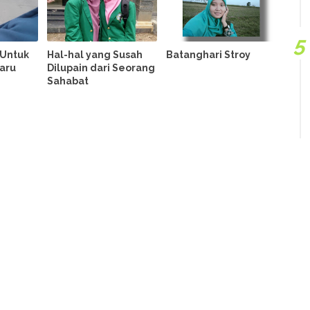
 Untuk
Hal-hal yang Susah
Batanghari Stroy
aru
Dilupain dari Seorang
Sahabat