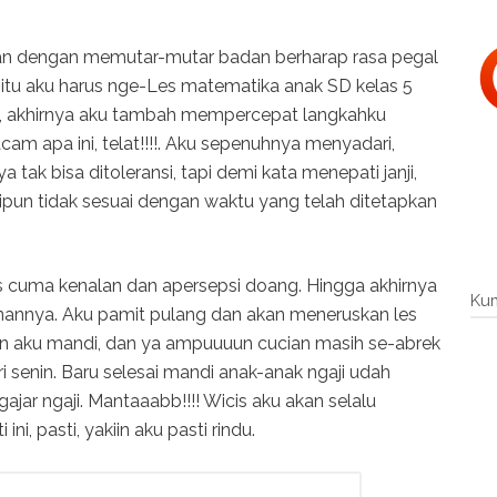
ngan dengan memutar-mutar badan berharap rasa pegal
 itu aku harus nge-Les matematika anak SD kelas 5
iap, akhirnya aku tambah mempercepat langkahku
m apa ini, telat!!!!. Aku sepenuhnya menyadari,
ak bisa ditoleransi, tapi demi kata menepati janji,
pun tidak sesuai dengan waktu yang telah ditetapkan
les cuma kenalan dan apersepsi doang. Hingga akhirnya
Ku
annya. Aku pamit pulang dan akan meneruskan les
san aku mandi, dan ya ampuuuun cucian masih se-abrek
i senin. Baru selesai mandi anak-anak ngaji udah
ajar ngaji. Mantaaabb!!!! Wicis aku akan selalu
i, pasti, yakiin aku pasti rindu.