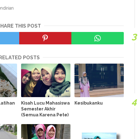
ndirian
SHARE THIS POST
RELATED POSTS
latihan
Kisah Lucu Mahasiswa
Kesibukanku
Semester Akhir
(Semua Karena Pete)