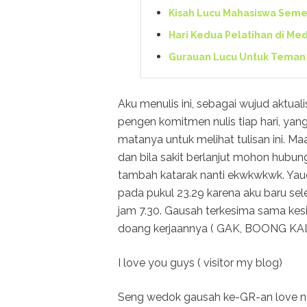
Kisah Lucu Mahasiswa Semes
Hari Kedua Pelatihan di Me
Gurauan Lucu Untuk Teman 
Aku menulis ini, sebagai wujud aktua
pengen komitmen nulis tiap hari, y
matanya untuk melihat tulisan ini. Maa
dan bila sakit berlanjut mohon hubun
tambah katarak nanti ekwkwkwk. Yaud
pada pukul 23.29 karena aku baru sele
jam 7.30. Gausah terkesima sama kesib
doang kerjaannya ( GAK, BOONG 
I love you guys ( visitor my blog)
Seng wedok gausah ke-GR-an love ny