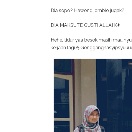
Dia sopo? Hawong jomblo jugak?
DIA MAKSUTE GUSTI ALLAH😬
Hehe, tidur yaa besok masih mau ny
kerjaan lagi.💪Gongganghasyipsyuuu