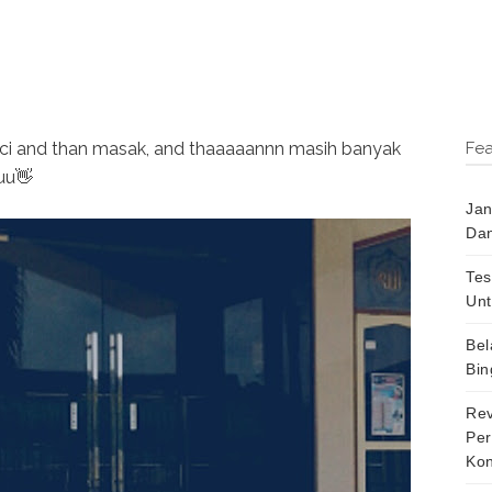
Fea
uci and than masak, and thaaaaannn masih banyak
uu👋
Jan
Dan
Tes
Unt
Bel
Bin
Rev
Per
Kon