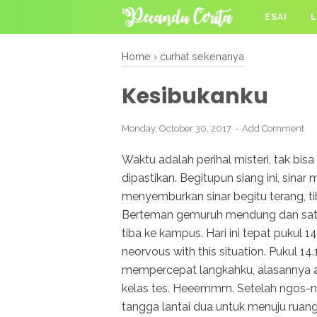
ESAI
L
Home
›
curhat sekenanya
Kesibukanku
Monday, October 30, 2017
Add Comment
Waktu adalah perihal misteri, tak bisa
dipastikan. Begitupun siang ini, sin
menyemburkan sinar begitu terang, t
Berteman gemuruh mendung dan satu 
tiba ke kampus. Hari ini tepat pukul 
neorvous with this situation. Pukul 
mempercepat langkahku, alasannya ad
kelas tes. Heeemmm. Setelah ngos-n
tangga lantai dua untuk menuju ruan