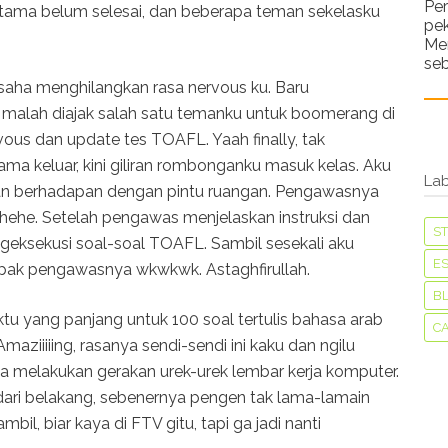
Pe
rtama belum selesai, dan beberapa teman sekelasku
pe
Me
seb
usaha menghilangkan rasa nervous ku. Baru
 malah diajak salah satu temanku untuk boomerang di
ous dan update tes TOAFL. Yaah finally, tak
a keluar, kini giliran rombonganku masuk kelas. Aku
Lab
n berhadapan dengan pintu ruangan. Pengawasnya
 hehe. Setelah pengawas menjelaskan instruksi dan
S
geksekusi soal-soal TOAFL. Sambil sesekali aku
ES
pak pengawasnya wkwkwk. Astaghfirullah.
B
tu yang panjang untuk 100 soal tertulis bahasa arab
C
maziiiiing, rasanya sendi-sendi ini kaku dan ngilu
 melakukan gerakan urek-urek lembar kerja komputer.
2 dari belakang, sebenernya pengen tak lama-lamain
il, biar kaya di FTV gitu, tapi ga jadi nanti