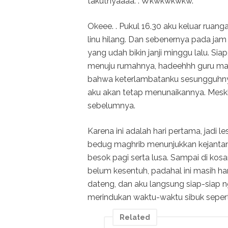
takutnyaaaa. . Wkwkwkwkw.
Okeee. . Pukul 16.30 aku keluar rua
linu hilang. Dan sebenernya pada jam
yang udah bikin janji minggu lalu. S
menuju rumahnya, hadeehhh guru maca
bahwa keterlambatanku sesungguhnya t
aku akan tetap menunaikannya. Meski
sebelumnya.
Karena ini adalah hari pertama, jadi 
bedug maghrib menunjukkan kejantan
besok pagi serta lusa. Sampai di ko
belum kesentuh, padahal ini masih har
dateng, dan aku langsung siap-siap ng
merindukan waktu-waktu sibuk seperti in
Related