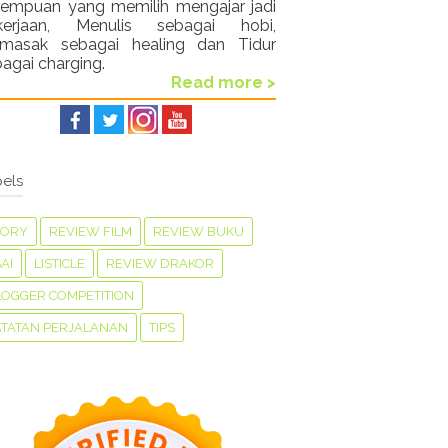
rempuan yang memilih mengajar jadi
kerjaan, Menulis sebagai hobi,
masak sebagai healing dan Tidur
agai charging.
Read more >
els
TORY
REVIEW FILM
REVIEW BUKU
AI
LISTICLE
REVIEW DRAKOR
LOGGER COMPETITION
ATATAN PERJALANAN
TIPS