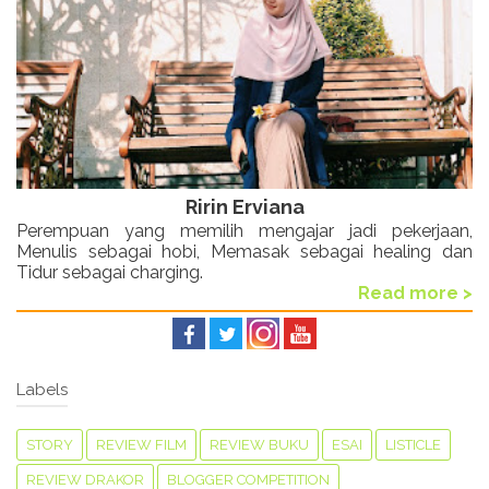
Ririn Erviana
Perempuan yang memilih mengajar jadi pekerjaan,
Menulis sebagai hobi, Memasak sebagai healing dan
Tidur sebagai charging.
Read more >
Labels
STORY
REVIEW FILM
REVIEW BUKU
ESAI
LISTICLE
REVIEW DRAKOR
BLOGGER COMPETITION