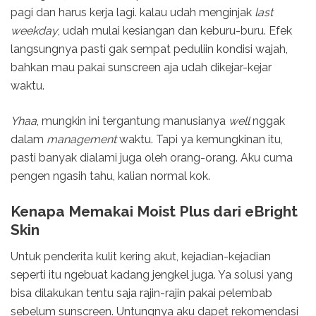
pagi dan harus kerja lagi. kalau udah menginjak
last
weekday
, udah mulai kesiangan dan keburu-buru. Efek
langsungnya pasti gak sempat peduliin kondisi wajah,
bahkan mau pakai sunscreen aja udah dikejar-kejar
waktu.
Yhaa
, mungkin ini tergantung manusianya
well
nggak
dalam
management
waktu. Tapi ya kemungkinan itu,
pasti banyak dialami juga oleh orang-orang. Aku cuma
pengen ngasih tahu, kalian normal kok.
Kenapa Memakai Moist Plus dari eBright
Skin
Untuk penderita kulit kering akut, kejadian-kejadian
seperti itu ngebuat kadang jengkel juga. Ya solusi yang
bisa dilakukan tentu saja rajin-rajin pakai pelembab
sebelum sunscreen. Untungnya aku dapet rekomendasi