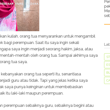
Pe
pe
Me
seb
 akan kuliah, orang tua menyarankan untuk mengambil
ok bagi perempuan. Saat itu saya ingin sekali
Lab
apa saya ingin menjadi seorang hakim, jaksa, atau
ak mentah-mentah oleh orang tua. Sampai akhirnya saya
S
 orang tua saya.
ES
B
banyakan orang tua seperti itu, senantiasa
di guru atau tidak. Tapi yang jelas ketika saya
C
anak saya punya keinginan untuk membebaskan
aik itu laki-laki maupun perempuan.
n perempuan sebaiknya guru, sebaiknya begini atau