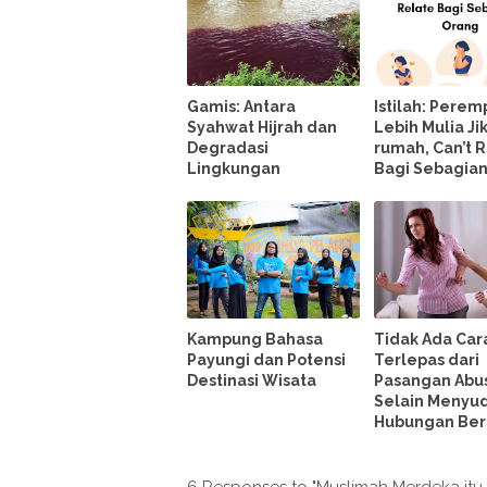
Gamis: Antara
Istilah: Pere
Syahwat Hijrah dan
Lebih Mulia Jik
Degradasi
rumah, Can’t 
Lingkungan
Bagi Sebagia
Kampung Bahasa
Tidak Ada Car
Payungi dan Potensi
Terlepas dari
Destinasi Wisata
Pasangan Abus
Selain Menyu
Hubungan Ber
6 Responses to "Muslimah Merdeka itu 