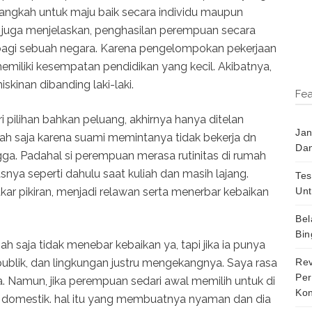
angkah untuk maju baik secara individu maupun
ni juga menjelaskan, penghasilan perempuan secara
agi sebuah negara. Karena pengelompokan pekerjaan
memiliki kesempatan pendidikan yang kecil. Akibatnya,
kinan dibanding laki-laki.
Fea
i pilihan bahkan peluang, akhirnya hanya ditelan
Jan
mah saja karena suami memintanya tidak bekerja dn
Dan
a. Padahal si perempuan merasa rutinitas di rumah
nya seperti dahulu saat kuliah dan masih lajang.
Tes
Unt
r pikiran, menjadi relawan serta menerbar kebaikan
Bel
Bin
h saja tidak menebar kebaikan ya, tapi jika ia punya
Rev
 publik, dan lingkungan justru mengekangnya. Saya rasa
Per
. Namun, jika perempuan sedari awal memilih untuk di
Kon
 domestik. hal itu yang membuatnya nyaman dan dia