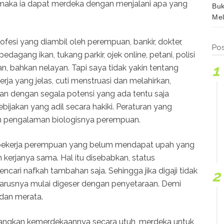
, maka ia dapat merdeka dengan menjalani apa yang
Buk
Mel
rofesi yang diambil oleh perempuan, bankir, dokter,
Pos
agang ikan, tukang parkir, ojek online, petani, polisi
, bahkan nelayan. Tapi saya tidak yakin tentang
erja yang jelas, cuti menstruasi dan melahirkan,
uan dengan segala potensi yang ada tentu saja
jakan yang adil secara hakiki. Peraturan yang
n pengalaman biologisnya perempuan.
 pekerja perempuan yang belum mendapat upah yang
 kerjanya sama. Hal itu disebabkan, status
cari nafkah tambahan saja. Sehingga jika digaji tidak
seharusnya mulai digeser dengan penyetaraan. Demi
dan merata.
angkan kemerdekaannya secara utuh, merdeka untuk