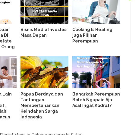
mpuan
Bisnis Media Investasi
Cooking Is Healing
a Di
Masa Depan
juga Pilihan
Relate
Perempuan
n Orang
a Lain
Papua Berdaya dan
Benarkah Perempuan
Tantangan
Boleh Ngapain Aja
if,
Mempertahankan
Asal Ingat Kodrat?
dahi
Keindahan Surga
acun
Indonesia
Dapat Memilih Pekerjaan yang Ia Suka"